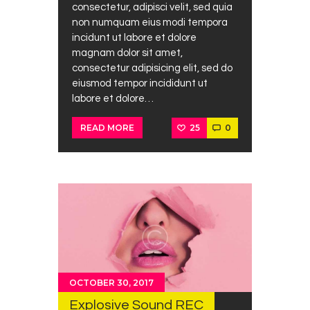
consectetur, adipisci velit, sed quia
non numquam eius modi tempora
incidunt ut labore et dolore
magnam dolor sit amet,
consectetur adipisicing elit, sed do
eiusmod tempor incididunt ut
labore et dolore…
25
0
READ MORE
OCTOBER 30, 2017
Explosive Sound REC