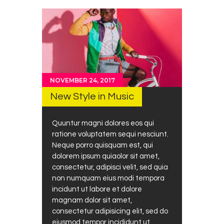
NOVEMBER 24, 2017
New Style in Music
Quuntur magni dolores eos qui
ratione voluptatem sequi nesciunt.
Neque porro quisquam est, qui
dolorem ipsum quiaolor sit amet,
consectetur, adipisci velit, sed quia
non numquam eius modi tempora
incidunt ut labore et dolore
magnam dolor sit amet,
consectetur adipisicing elit, sed do
eiusmod tempor incididunt ut