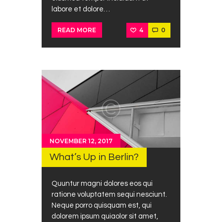
labore et dolore…
4
0
READ MORE
NOVEMBER 12, 2017
What’s Up in Berlin?
Quuntur magni dolores eos qui
ratione voluptatem sequi nesciunt.
Neque porro quisquam est, qui
dolorem ipsum quiaolor sit amet,