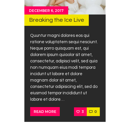
DECEMBER 6, 2017
Breaking the Ice Live
Quuntur magni dolores eos qui
ratione voluptatem sequi nesciunt.
Neque porro quisquam est, qui
dolorem ipsum quiaolor sit amet,
consectetur, adipisci velit, sed quia
non numquam eius modi tempora
incidunt ut labore et dolore
magnam dolor sit amet,
consectetur adipisicing elit, sed do
eiusmod tempor incididunt ut
labore et dolore…
3
0
READ MORE