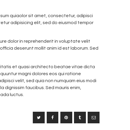
um quiaolor sit amet, consectetur, adipisci
etur adipisicing elit, sed do eiusmod tempor
re dolor in reprehenderit in voluptate velit
officia deserunt mollit anim id est laborum. Sed
atis et quasi architecto beatae vitae dicta
equuntur magni dolores eos qui ratione
dipisci velit, sed quia non numquam eius modi
a dignissim faucibus. Sed mauris enim,
uada luctus.