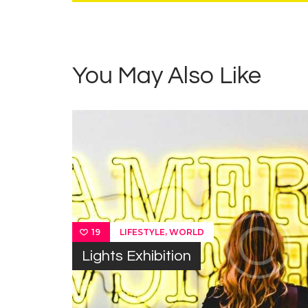
You May Also Like
,
LIFESTYLE
WORLD
19
Lights Exhibition