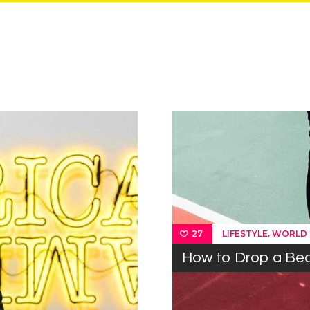
,
LIFESTYLE
WORLD
27
How to Drop a Be