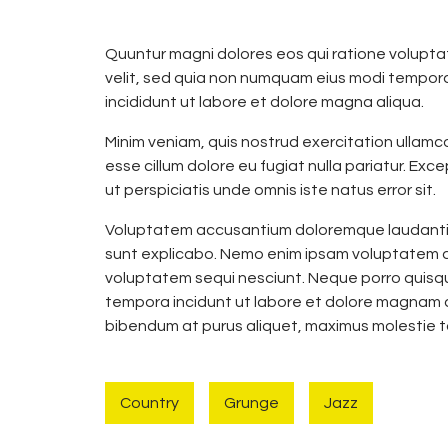
Quuntur magni dolores eos qui ratione voluptat
velit, sed quia non numquam eius modi tempora
incididunt ut labore et dolore magna aliqua.
Minim veniam, quis nostrud exercitation ullamco
esse cillum dolore eu fugiat nulla pariatur. Exc
ut perspiciatis unde omnis iste natus error sit.
Voluptatem accusantium doloremque laudantium,
sunt explicabo. Nemo enim ipsam voluptatem qu
voluptatem sequi nesciunt. Neque porro quisqua
tempora incidunt ut labore et dolore magnam a
bibendum at purus aliquet, maximus molestie tort
Country
Grunge
Jazz