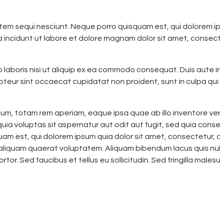
em sequi nesciunt. Neque porro quisquam est, qui dolorem ips
 incidunt ut labore et dolore magnam dolor sit amet, consect
 laboris nisi ut aliquip ex ea commodo consequat. Duis aute iru
epteur sint occaecat cupidatat non proident, sunt in culpa qui 
 totam rem aperiam, eaque ipsa quae ab illo inventore verit
ia voluptas sit aspernatur aut odit aut fugit, sed quia cons
m est, qui dolorem ipsum quia dolor sit amet, consectetur, a
liquam quaerat voluptatem. Aliquam bibendum lacus quis null
or. Sed faucibus et tellus eu sollicitudin. Sed fringilla males