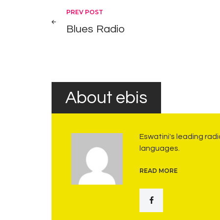
Post
PREV POST
Blues Radio
navigation
About ebis
Eswatini's leading rad
languages.
READ MORE