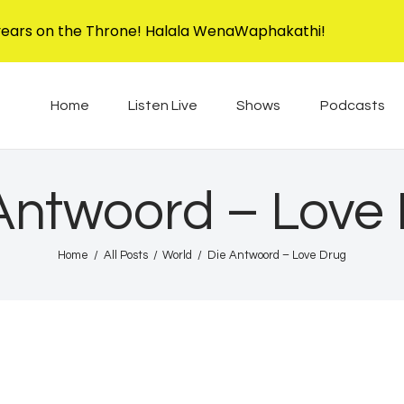
Home
years on the Throne! Halala WenaWaphakathi!
Listen Live
EBIS RADIO
Liphimbo Lesive Eswatini
Home
Listen Live
Shows
Podcasts
Shows
Podcasts
Antwoord – Love
Schedule
Home
All Posts
World
Die Antwoord – Love Drug
News
Features
Contacts Us