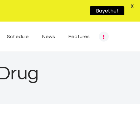
X
Bayethe!
Schedule
News
Features
 Drug