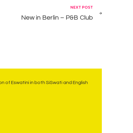
NEXT POST
New in Berlin – P&B Club
on of Eswatini in both SiSwati and English