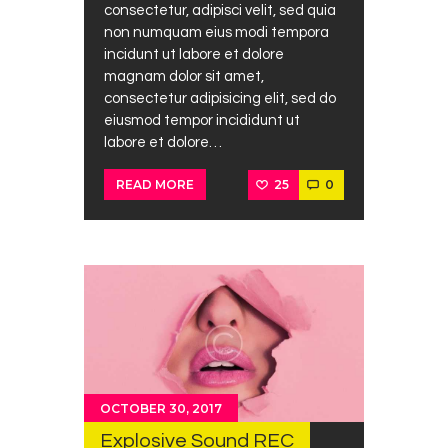
consectetur, adipisci velit, sed quia
non numquam eius modi tempora
incidunt ut labore et dolore
magnam dolor sit amet,
consectetur adipisicing elit, sed do
eiusmod tempor incididunt ut
labore et dolore…
25
0
READ MORE
OCTOBER 30, 2017
Explosive Sound REC