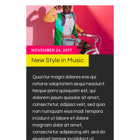
NOVEMBER 24, 2017
New Style in Music
Quuntur magni dolores eos qui
ratione voluptatem sequi nesciunt.
Neque porro quisquam est, qui
dolorem ipsum quiaolor sit amet,
consectetur, adipisci velit, sed quia
non numquam eius modi tempora
incidunt ut labore et dolore
magnam dolor sit amet,
consectetur adipisicing elit, sed do
eiusmod tempor incididunt ut