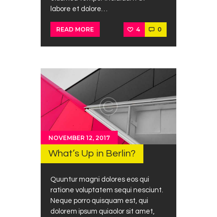
labore et dolore…
4
0
READ MORE
NOVEMBER 12, 2017
What’s Up in Berlin?
Quuntur magni dolores eos qui
ratione voluptatem sequi nesciunt.
Neque porro quisquam est, qui
dolorem ipsum quiaolor sit amet,