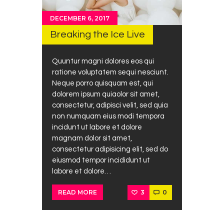
DECEMBER 6, 2017
Breaking the Ice Live
Quuntur magni dolores eos qui
ratione voluptatem sequi nesciunt.
Neque porro quisquam est, qui
dolorem ipsum quiaolor sit amet,
consectetur, adipisci velit, sed quia
non numquam eius modi tempora
incidunt ut labore et dolore
magnam dolor sit amet,
consectetur adipisicing elit, sed do
eiusmod tempor incididunt ut
labore et dolore…
3
0
READ MORE