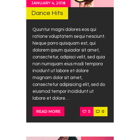
JANUARY 4, 2018
Dance Hits
Quuntur magni dolores eos qui
ratione voluptatem sequi nesciunt.
Neque porro quisquam est, qui
dolorem ipsum quiaolor sit amet,
consectetur, adipisci velit, sed quia
non numquam eius modi tempora
incidunt ut labore et dolore
magnam dolor sit amet,
consectetur adipisicing elit, sed do
eiusmod tempor incididunt ut
labore et dolore…
5
0
READ MORE