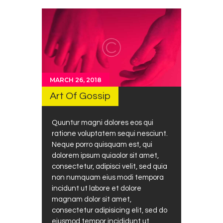
MARCH 26, 2018
Art Of Gossip
Quuntur magni dolores eos qui
ratione voluptatem sequi nesciunt.
Neque porro quisquam est, qui
dolorem ipsum quiaolor sit amet,
consectetur, adipisci velit, sed quia
non numquam eius modi tempora
incidunt ut labore et dolore
magnam dolor sit amet,
consectetur adipisicing elit, sed do
eiusmod tempor incididunt ut