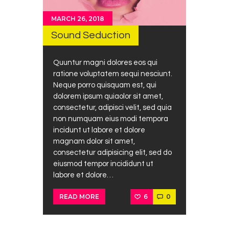
MARCH 26, 2018
Sound Seduction
Quuntur magni dolores eos qui
ratione voluptatem sequi nesciunt.
Neque porro quisquam est, qui
dolorem ipsum quiaolor sit amet,
consectetur, adipisci velit, sed quia
non numquam eius modi tempora
incidunt ut labore et dolore
magnam dolor sit amet,
consectetur adipisicing elit, sed do
eiusmod tempor incididunt ut
labore et dolore…
6
0
READ MORE