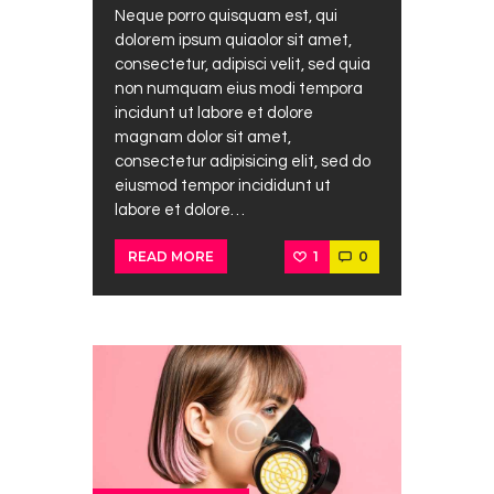
Neque porro quisquam est, qui
dolorem ipsum quiaolor sit amet,
consectetur, adipisci velit, sed quia
non numquam eius modi tempora
incidunt ut labore et dolore
magnam dolor sit amet,
consectetur adipisicing elit, sed do
eiusmod tempor incididunt ut
labore et dolore…
1
0
READ MORE