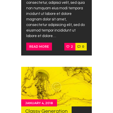
consectetur, adipisci velit, sed quia
non numquam eius modi tempora
incidunt ut labore et dolore
magnam dolor sit amet,
consectetur adipisicing elit, sed do
eiusmod tempor incididunt ut
labore et dolore…
2
0
READ MORE
JANUARY 4, 2018
Classy Generation