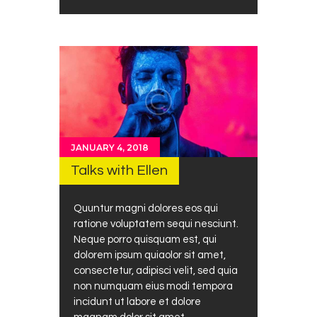
JANUARY 4, 2018
Talks with Ellen
Quuntur magni dolores eos qui
ratione voluptatem sequi nesciunt.
Neque porro quisquam est, qui
dolorem ipsum quiaolor sit amet,
consectetur, adipisci velit, sed quia
non numquam eius modi tempora
incidunt ut labore et dolore