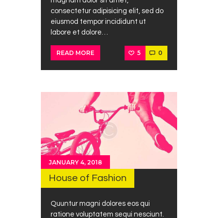
magnam dolor sit amet,
consectetur adipisicing elit, sed do
eiusmod tempor incididunt ut
labore et dolore…
5
0
READ MORE
JANUARY 4, 2018
House of Fashion
Quuntur magni dolores eos qui
ratione voluptatem sequi nesciunt.