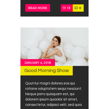
13
0
READ MORE
JANUARY 4, 2018
Good Morning Show
Quuntur magni dolores eos qui
ratione voluptatem sequi nesciunt.
Neque porro quisquam est, qui
dolorem ipsum quiaolor sit amet,
consectetur, adipisci velit, sed quia