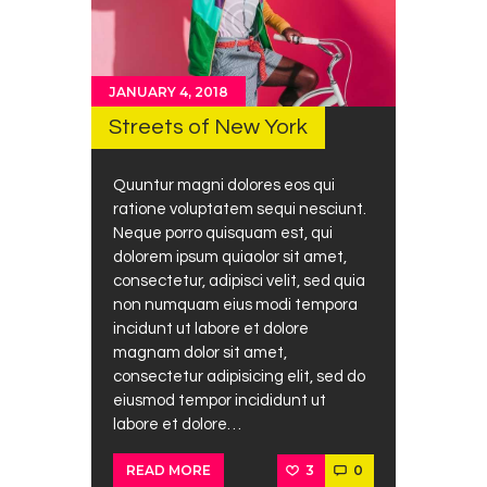
JANUARY 4, 2018
Streets of New York
Quuntur magni dolores eos qui
ratione voluptatem sequi nesciunt.
Neque porro quisquam est, qui
dolorem ipsum quiaolor sit amet,
consectetur, adipisci velit, sed quia
non numquam eius modi tempora
incidunt ut labore et dolore
magnam dolor sit amet,
consectetur adipisicing elit, sed do
eiusmod tempor incididunt ut
labore et dolore…
3
0
READ MORE