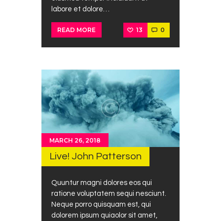
labore et dolore…
13
0
READ MORE
MARCH 26, 2018
Live! John Patterson
Quuntur magni dolores eos qui
ratione voluptatem sequi nesciunt.
Neque porro quisquam est, qui
dolorem ipsum quiaolor sit amet,