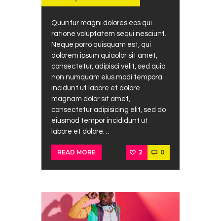
Quuntur magni dolores eos qui
ratione voluptatem sequi nesciunt.
Neque porro quisquam est, qui
dolorem ipsum quiaolor sit amet,
consectetur, adipisci velit, sed quia
non numquam eius modi tempora
incidunt ut labore et dolore
magnam dolor sit amet,
consectetur adipisicing elit, sed do
eiusmod tempor incididunt ut
labore et dolore…
2
0
READ MORE