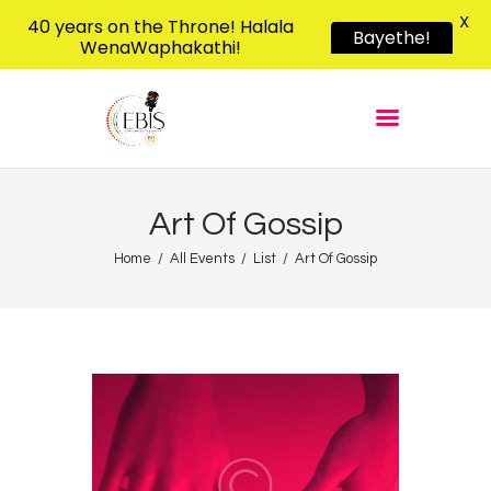
X
40 years on the Throne! Halala
Bayethe!
WenaWaphakathi!
EBIS RADIO
Liphimbo Lesive Eswatini
Home
Listen Live
Shows
Art Of Gossip
Podcasts
Home
All Events
List
Art Of Gossip
Schedule
News
Features
Contacts Us