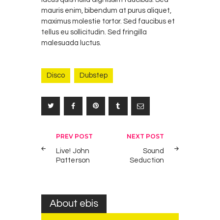
mauris enim, bibendum at purus aliquet,
maximus molestie tortor. Sed faucibus et
tellus eu sollicitudin. Sed fringilla
malesuada luctus.
Disco
Dubstep
Post
PREV POST
NEXT POST
navigation
Live! John
Sound
Patterson
Seduction
About ebis