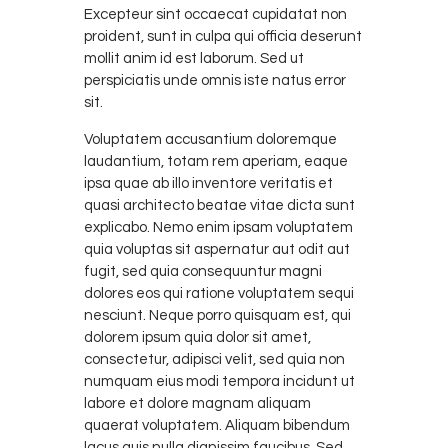
Excepteur sint occaecat cupidatat non
proident, sunt in culpa qui officia deserunt
mollit anim id est laborum. Sed ut
perspiciatis unde omnis iste natus error
sit.
Voluptatem accusantium doloremque
laudantium, totam rem aperiam, eaque
ipsa quae ab illo inventore veritatis et
quasi architecto beatae vitae dicta sunt
explicabo. Nemo enim ipsam voluptatem
quia voluptas sit aspernatur aut odit aut
fugit, sed quia consequuntur magni
dolores eos qui ratione voluptatem sequi
nesciunt. Neque porro quisquam est, qui
dolorem ipsum quia dolor sit amet,
consectetur, adipisci velit, sed quia non
numquam eius modi tempora incidunt ut
labore et dolore magnam aliquam
quaerat voluptatem. Aliquam bibendum
lacus quis nulla dignissim faucibus. Sed