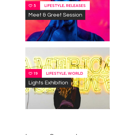
,
LIFESTYLE
RELEASES
5
Meet & Greet Session
,
LIFESTYLE
WORLD
19
Lights Exhibition