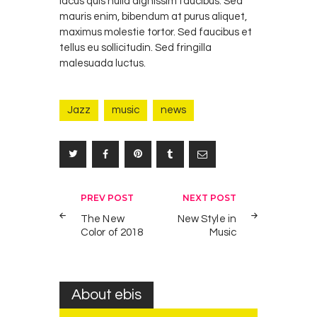
lacus quis nulla dignissim faucibus. Sed
mauris enim, bibendum at purus aliquet,
maximus molestie tortor. Sed faucibus et
tellus eu sollicitudin. Sed fringilla
malesuada luctus.
Jazz
music
news
Post
PREV POST
NEXT POST
navigation
The New
New Style in
Color of 2018
Music
About ebis