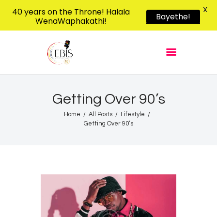
X
40 years on the Throne! Halala
Bayethe!
WenaWaphakathi!
EBIS RADIO
Liphimbo Lesive Eswatini
Home
Listen Live
Shows
Getting Over 90’s
Podcasts
Home
All Posts
Lifestyle
Getting Over 90’s
Schedule
News
Features
Contacts Us