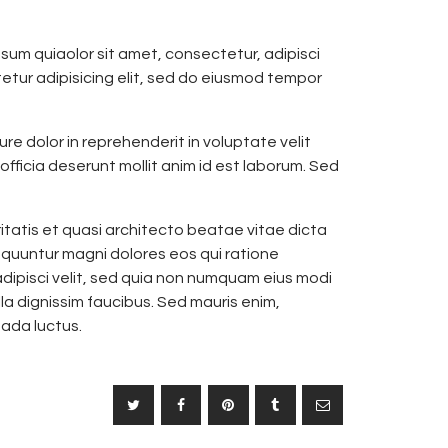
um quiaolor sit amet, consectetur, adipisci
etur adipisicing elit, sed do eiusmod tempor
re dolor in reprehenderit in voluptate velit
officia deserunt mollit anim id est laborum. Sed
atis et quasi architecto beatae vitae dicta
equuntur magni dolores eos qui ratione
dipisci velit, sed quia non numquam eius modi
a dignissim faucibus. Sed mauris enim,
uada luctus.