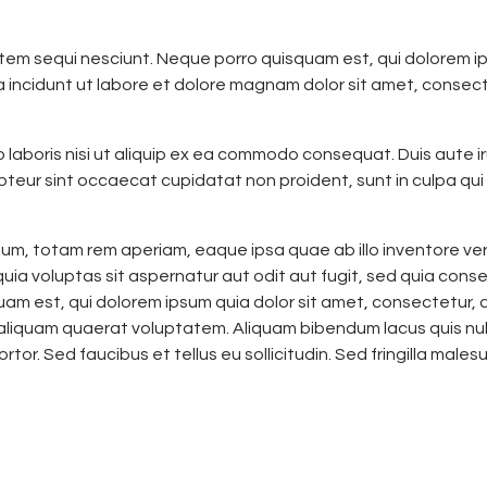
em sequi nesciunt. Neque porro quisquam est, qui dolorem ips
 incidunt ut labore et dolore magnam dolor sit amet, consect
 laboris nisi ut aliquip ex ea commodo consequat. Duis aute iru
epteur sint occaecat cupidatat non proident, sunt in culpa qui 
 totam rem aperiam, eaque ipsa quae ab illo inventore verit
ia voluptas sit aspernatur aut odit aut fugit, sed quia cons
m est, qui dolorem ipsum quia dolor sit amet, consectetur, a
liquam quaerat voluptatem. Aliquam bibendum lacus quis null
or. Sed faucibus et tellus eu sollicitudin. Sed fringilla males