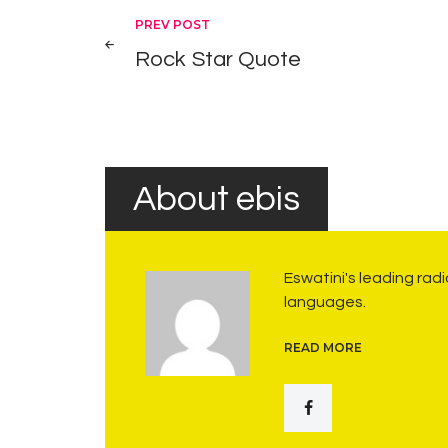
Post
PREV POST
Rock Star Quote
navigation
About ebis
Eswatini's leading rad
languages.
READ MORE