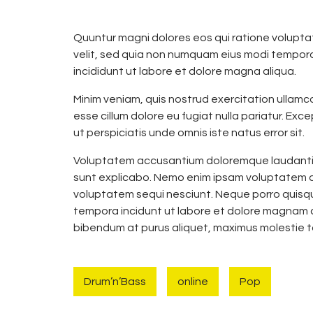
Quuntur magni dolores eos qui ratione voluptat
velit, sed quia non numquam eius modi tempora
incididunt ut labore et dolore magna aliqua.
Minim veniam, quis nostrud exercitation ullamco
esse cillum dolore eu fugiat nulla pariatur. Exc
ut perspiciatis unde omnis iste natus error sit.
Voluptatem accusantium doloremque laudantium,
sunt explicabo. Nemo enim ipsam voluptatem qu
voluptatem sequi nesciunt. Neque porro quisqua
tempora incidunt ut labore et dolore magnam a
bibendum at purus aliquet, maximus molestie tort
Drum’n’Bass
online
Pop