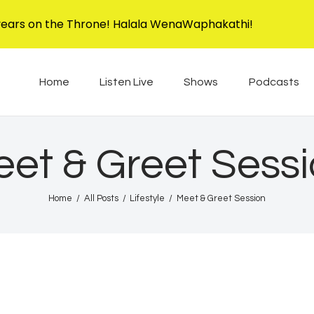
Home
years on the Throne! Halala WenaWaphakathi!
Listen Live
EBIS RADIO
Liphimbo Lesive Eswatini
Home
Listen Live
Shows
Podcasts
Shows
Podcasts
et & Greet Sess
Schedule
Home
All Posts
Lifestyle
Meet & Greet Session
News
Features
Contacts Us