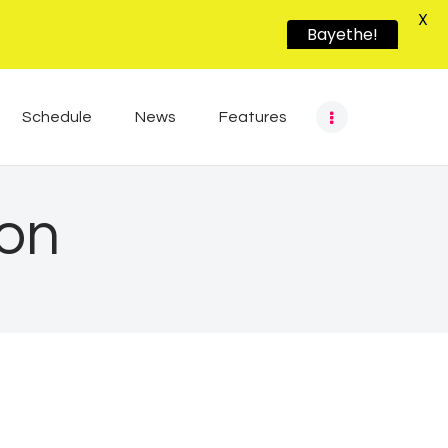
X
Bayethe!
Schedule
News
Features
ion