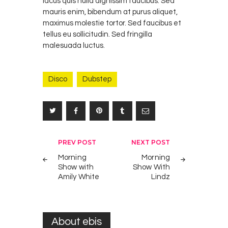
lacus quis nulla dignissim faucibus. Sed
mauris enim, bibendum at purus aliquet,
maximus molestie tortor. Sed faucibus et
tellus eu sollicitudin. Sed fringilla
malesuada luctus.
Disco
Dubstep
Post
PREV POST
NEXT POST
navigation
Morning
Morning
Show with
Show With
Amily White
Lindz
About ebis