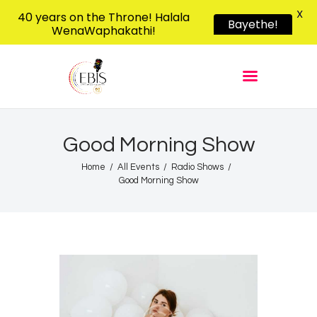
X
40 years on the Throne! Halala
Bayethe!
WenaWaphakathi!
EBIS RADIO
Liphimbo Lesive Eswatini
Home
Listen Live
Shows
Good Morning Show
Podcasts
Home
All Events
Radio Shows
Good Morning Show
Schedule
News
Features
Contacts Us